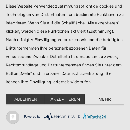
Ihrem Browser, um Ihnen die erteilten Einwilligungen
Diese Website verwendet zustimmungspflichtige cookies und
bzw. deren Widerruf zuordnen zu können. Die so
Technologien von Drittanbietern, um bestimmte Funktionen zu
erfassten Daten werden gespeichert, bis Sie uns zur
integrieren. Wenn Sie auf die Schaltfläche „Alle akzeptieren“
Löschung auffordern, das Usercentrics-Cookie selbst
klicken, werden diese Funktionen aktiviert (Zustimmung).
löschen oder der Zweck für die Datenspeicherung
Nach erfolgter Einwilligung verarbeiten wir und die beteiligten
entfällt. Zwingende gesetzliche
Drittunternehmen Ihre personenbezogenen Daten für
Aufbewahrungspflichten bleiben unberührt.
verschiedene Zwecke. Detaillierte Informationen zu Zweck,
Der Einsatz von Usercentrics erfolgt, um die
Rechtsgrundlage und Drittunternehmen finden Sie unter dem
gesetzlich vorgeschriebenen Einwilligungen für den
Button „Mehr“ und in unserer Datenschutzerklärung. Sie
Einsatz bestimmter Technologien einzuholen.
können Ihre Einwilligung jederzeit widerrufen.
Rechtsgrundlage hierfür ist Art. 6 Abs. 1 lit. c DSGVO.
ABLEHNEN
AKZEPTIEREN
MEHR
Auftragsverarbeitung
Wir haben einen Vertrag über Auftragsverarbeitung
Powered by
&
(AVV) mit dem oben genannten Anbieter geschlossen.
Hierbei handelt es sich um einen datenschutzrechtlich